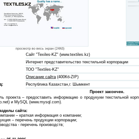
просмотр во весь экран (24Кб)
Сайт "Texiles-KZ" (www.textiles.kz)
Интернет представительство текстильной корпорации
ТОО "Textiles-KZ"
Описание сайта
(400Кб-ZIP)
д:
Республика Казахстан,г. Шымкент
Проект закончен.
ь проекта – предоставить информацию о продукуии текстильной корпор
.net) и MySQL (www.mysql.com).
азделы сайта:
омпании – краткая информация о компании;
укция – перечень продукции корпорации;
зводства - перечень производств;