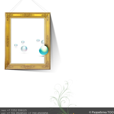
тел: +7 7252 558115
© Разработка ТОО 
сот: +7 701 3528510, +7 700 4503956