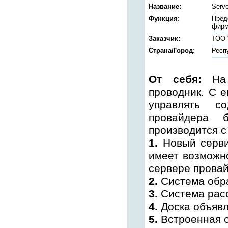
Название:
Serve
Функция:
Пред
фирм
Заказчик:
ТОО 
Страна/Город:
Респ
От себя:
На
проводник. С 
управлять с
провайдера б
производится 
1.
Новый серви
имеет возможн
сервере провай
2.
Система обра
3.
Система рас
4.
Доска объявл
5.
Встроенная с