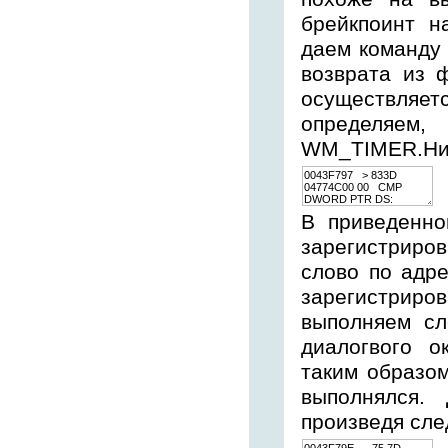
брейкпоинт н
даем команду 
возврата из 
осуществляе
определяем,
WM_TIMER.Ниж
В приведенно
зарегистриров
слово по адре
зарегистриров
выполняем сл
диалогвого о
таким образо
выполнялся.
произведя сл