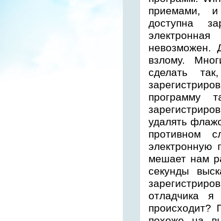
приемами, и
доступна за
электронна
невозможен. 
взлому. Мно
сделать так
зарегистриров
программу т
зарегистриров
удалять флажо
противном с
электронную 
мешает нам ра
секунды выс
зарегистриро
отладчика я
происходит? П
похоже на в